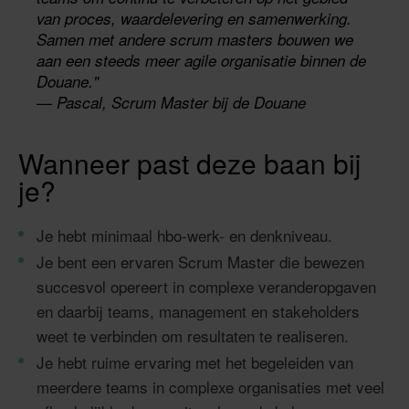
professionals draag je bij aan de verdere
van proces, waardelevering en samenwerking.
Samen met andere scrum masters bouwen we
ontwikkeling van agile werken binnen de
aan een steeds meer agile organisatie binnen de
organisatie. Je helpt niet alleen teams vooruit,
Douane."
maar levert ook een actieve bijdrage aan de
— Pascal, Scrum Master bij de Douane
doorontwikkeling van de ART en de
samenwerking met stakeholders binnen de
Wanneer past deze baan bij
bredere keten. Binnen de kaders van een
je?
politiek-bestuurlijke organisatie heerst een
ondernemende mentaliteit. Er is veel ruimte voor
Je hebt minimaal hbo-werk- en denkniveau.
initiatief en verbetering. Juist omdat de
Je bent een ervaren Scrum Master die bewezen
organisatie, teams en samenwerking nog volop
succesvol opereert in complexe veranderopgaven
in ontwikkeling zijn, is jouw invloed zichtbaar en
en daarbij teams, management en stakeholders
direct merkbaar.
weet te verbinden om resultaten te realiseren.
Je hebt ruime ervaring met het begeleiden van
meerdere teams in complexe organisaties met veel
Je werkt hybride en bent gemiddeld één tot twee