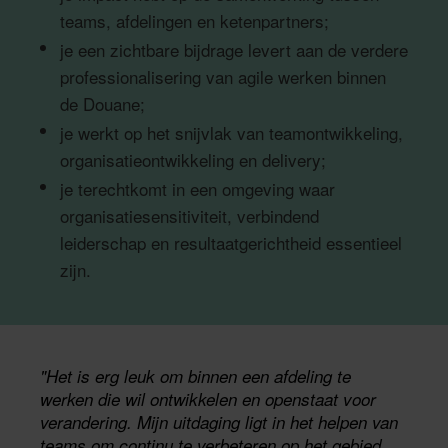
teams, afdelingen en ketenpartners;
je een zichtbare bijdrage levert aan de verdere
De komende jaren staat de Douane voor een
professionalisering van agile werken binnen
belangrijke uitdaging door de sterke groei van
de Douane;
goederenstromen. Om hier effectief op in te
je werkt op het snijvlak van teamontwikkeling,
spelen, wordt de handhaving steeds meer
organisatieontwikkeling en delivery;
risicogestuurd en datagedreven. Dit betekent dat
we:
je terechtkomt in een omgeving waar
organisatiesensitiviteit, verbindend
leiderschap en resultaatgerichtheid essentieel
data uit interne en externe bronnen beter
zijn.
benutten;
systemen slimmer met elkaar verbinden;
digitale technologie inzetten ter ondersteuning
van toezicht en handhaving.
"Het is erg leuk om binnen een afdeling te
werken die wil ontwikkelen en openstaat voor
verandering. Mijn uitdaging ligt in het helpen van
Samen met andere Scrum Masters en Agile
teams om continu te verbeteren op het gebied