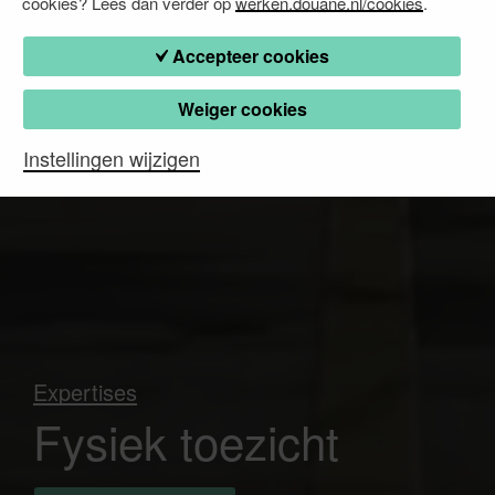
cookies? Lees dan verder op
werken.douane.nl/cookies
.
Accepteer cookies
Weiger cookies
Instellingen wijzigen
Expertises
Fysiek toezicht