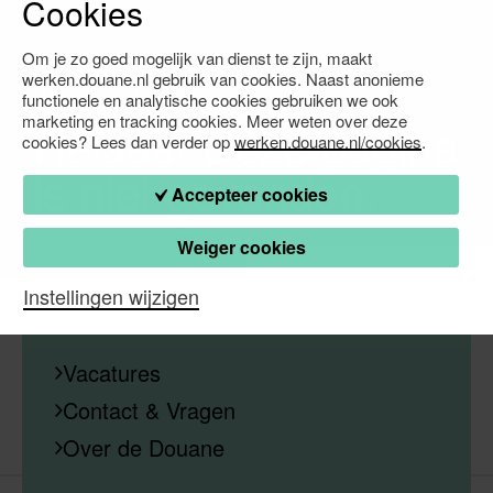
Cookies
Om je zo goed mogelijk van dienst te zijn, maakt
werken.douane.nl gebruik van cookies. Naast anonieme
Waarmee kunnen we je verder helpen?
functionele en analytische cookies gebruiken we ook
marketing en tracking cookies. Meer weten over deze
Helaas! Deze pagina
cookies? Lees dan verder op
werken.douane.nl/cookies
.
is niet gevonden.
Accepteer cookies
Weiger cookies
Instellingen wijzigen
Vacatures
Contact & Vragen
Over de Douane