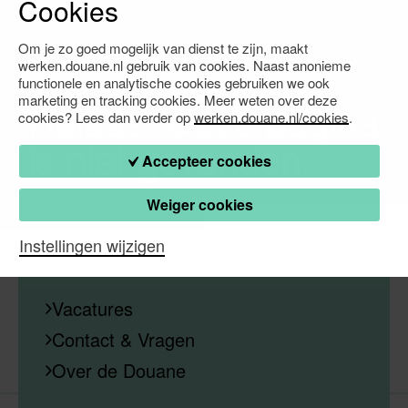
Cookies
Om je zo goed mogelijk van dienst te zijn, maakt
werken.douane.nl gebruik van cookies. Naast anonieme
Waarmee kunnen we je verder helpen?
functionele en analytische cookies gebruiken we ook
marketing en tracking cookies. Meer weten over deze
Helaas! Deze pagina
cookies? Lees dan verder op
werken.douane.nl/cookies
.
is niet gevonden.
Accepteer cookies
Weiger cookies
Instellingen wijzigen
Vacatures
Contact & Vragen
Over de Douane