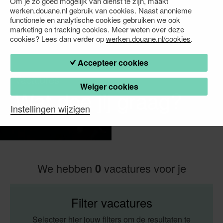
Om je zo goed mogelijk van dienst te zijn, maakt
werken.douane.nl gebruik van cookies. Naast anonieme
functionele en analytische cookies gebruiken we ook
marketing en tracking cookies. Meer weten over deze
cookies? Lees dan verder op
werken.douane.nl/cookies
.
Accepteer cookies
Vacatures
Weiger cookies
Wat doe jij graag?
Instellingen wijzigen
We hebben
0
vacatures voor je
Filter vacatures
Selecteer hier jouw filters om de resultaten te