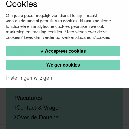
Cookies
Om je zo goed mogelijk van dienst te zijn, maakt
werken.douane.nl gebruik van cookies. Naast anonieme
Waarmee kunnen we je verder helpen?
functionele en analytische cookies gebruiken we ook
marketing en tracking cookies. Meer weten over deze
Helaas! Deze pagina
cookies? Lees dan verder op
werken.douane.nl/cookies
.
is niet gevonden.
Accepteer cookies
Weiger cookies
Instellingen wijzigen
Vacatures
Contact & Vragen
Over de Douane