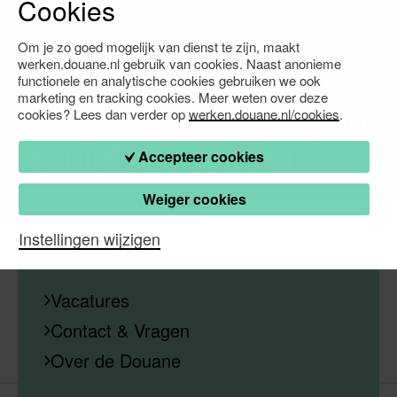
Cookies
Om je zo goed mogelijk van dienst te zijn, maakt
werken.douane.nl gebruik van cookies. Naast anonieme
Waarmee kunnen we je verder helpen?
functionele en analytische cookies gebruiken we ook
marketing en tracking cookies. Meer weten over deze
Helaas! Deze pagina
cookies? Lees dan verder op
werken.douane.nl/cookies
.
is niet gevonden.
Accepteer cookies
Weiger cookies
Instellingen wijzigen
Vacatures
Contact & Vragen
Over de Douane