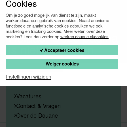
Cookies
Om je zo goed mogelijk van dienst te zijn, maakt
werken.douane.nl gebruik van cookies. Naast anonieme
Waarmee kunnen we je verder helpen?
functionele en analytische cookies gebruiken we ook
marketing en tracking cookies. Meer weten over deze
Helaas! Deze pagina
cookies? Lees dan verder op
werken.douane.nl/cookies
.
is niet gevonden.
Accepteer cookies
Weiger cookies
Instellingen wijzigen
Vacatures
Contact & Vragen
Over de Douane