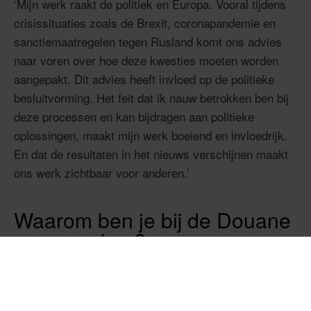
‘Mijn werk raakt de politiek en Europa. Vooral tijdens
crisissituaties zoals de Brexit, coronapandemie en
sanctiemaatregelen tegen Rusland komt ons advies
naar voren over hoe deze kwesties moeten worden
aangepakt. Dit advies heeft invloed op de politieke
besluitvorming. Het feit dat ik nauw betrokken ben bij
deze processen en kan bijdragen aan politieke
oplossingen, maakt mijn werk boeiend en invloedrijk.
En dat de resultaten in het nieuws verschijnen maakt
ons werk zichtbaar voor anderen.’
Waarom ben je bij de Douane
gaan werken?
‘De diversiteit in de dossiers sprak me aan. In plaats
van me te beperken tot één onderwerp, werk ik aan