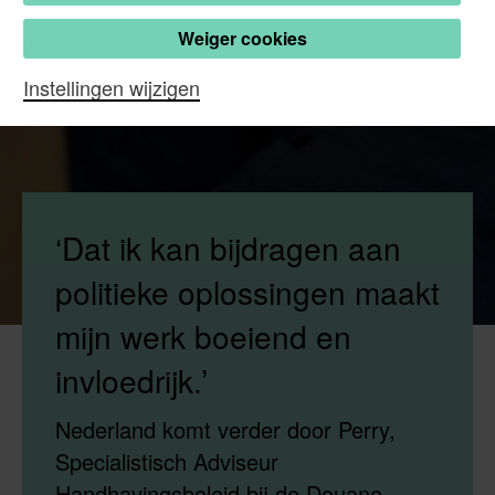
Weiger cookies
Instellingen wijzigen
‘Dat ik kan bijdragen aan
politieke oplossingen maakt
mijn werk boeiend en
invloedrijk.’
Nederland komt verder door Perry,
Specialistisch Adviseur
Handhavingsbeleid bij de Douane