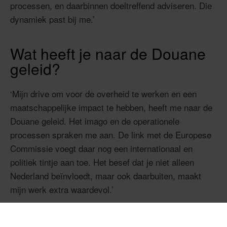
processen, en daarbinnen doeltreffend adviseren. Die
dynamiek past bij me.’
Wat heeft je naar de Douane
geleid?
‘Mijn drive om voor de overheid te werken en een
maatschappelijke impact te hebben, heeft me naar de
Douane geleid. Het imago en de operationele
processen spraken me aan. De link met de Europese
Commissie voegt daar nog een internationaal en
politiek tintje aan toe. Het besef dat je niet alleen
Nederland beïnvloedt, maar ook daarbuiten, maakt
mijn werk extra waardevol.’
Waarom is de Douane voor