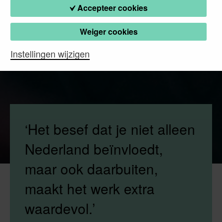
Accepteer cookies
Weiger cookies
Instellingen wijzigen
‘Het besef dat je niet alleen
Nederland beïnvloedt,
maar ook daarbuiten,
maakt het werk extra
waardevol.’