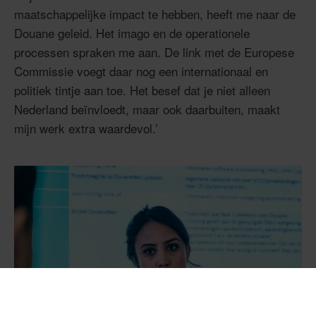
maatschappelijke impact te hebben, heeft me naar de
Douane geleid. Het imago en de operationele
processen spraken me aan. De link met de Europese
Commissie voegt daar nog een internationaal en
politiek tintje aan toe. Het besef dat je niet alleen
Nederland beïnvloedt, maar ook daarbuiten, maakt
mijn werk extra waardevol.’